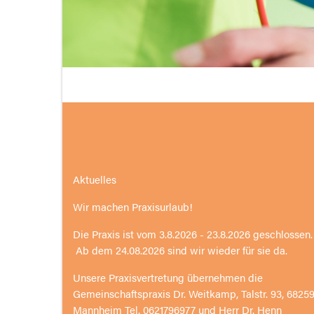
Aktuelles
Wir machen Praxisurlaub!
Die Praxis ist vom 3.8.2026 - 23.8.2026 geschlossen.
Ab dem 24.08.2026 sind wir wieder für sie da.
Unsere Praxisvertretung übernehmen die
Gemeinschaftspraxis Dr. Weitkamp, Talstr. 93, 6825
Mannheim Tel. 0621796977 und Herr Dr. Henn